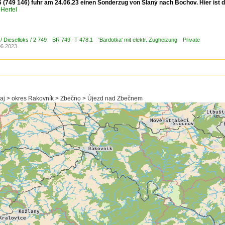
 (749 146) fuhr am 24.06.23 einen Sonderzug von Slaný nach Bochov. Hier ist d
Hertel
/ Dieselloks / 2 749 BR 749 · T 478.1 'Bardotka' mit elektr. Zugheizung Private
06.2023
raj > okres Rakovník > Zbečno > Újezd nad Zbečnem