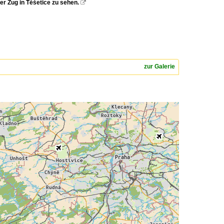
er Zug in Těšetice zu sehen.

zur Galerie