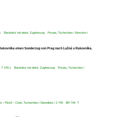
1 'Bardotka' mit elektr. Zugheizung Private
,
Tschechien / Strecken /
 Rakovníka einen Sonderzug von Prag nach Lužná u Rakovníka.
· T 478.1 'Bardotka' mit elektr. Zugheizung Private
,
Tschechien /
un – Plzeň – Cheb
,
Tschechien / Dieselloks / 2 749 BR 749 · T