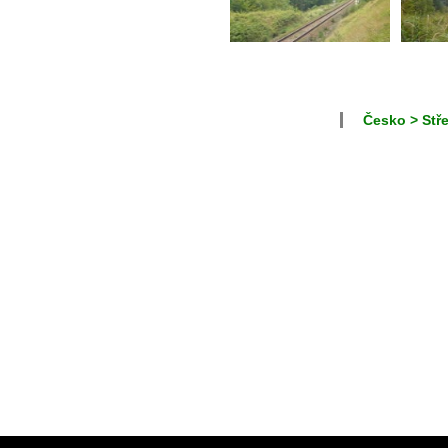
Česko > Stř