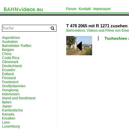
Forum
Kontakt
Impressum
T 478 2065 mit R 1271 zusehen 
Bahnvideos, Videos und Filme von Eis
Argentinien
Tschechien /
Australien
Bahnbilder-Treffen
Belgien
China
Costa Rica
Dänemark
Deutschland
Ecuador
Estland
Finnland
Frankreich
Großbritannien
Hongkong
Indonesien
Irland und Nordirland
Italien
Japan
Kambodscha
Kanada
Kroatien
Laos
Luxemburg