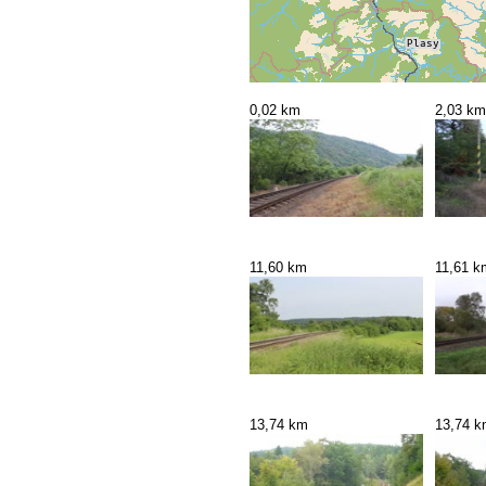
0,02 km
2,03 km
11,60 km
11,61 k
13,74 km
13,74 