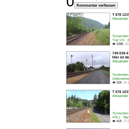
0
Kommentar verfassen
T 478 121
Alexander 
Tschechien 
Trať 174 B
1086.
10

749 039-4
Hier ist 
Alexander 
Tschechien 
Unternehmen
328.
15.

T 478 103
Alexander 
Tschechien 
478.1 'Bard
418.
17.
