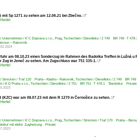
5 mit Sp 1271 zu sehen am 12.06.21 bei Zbečno.

Hertel
/ Unternehmen / K´C Doprava s.r.o., Prag
,
Tschechien / Dieselloks / 2 749 BR 749 · T 478.
eroun – Rakovník
.02.2024
 fuhr am 08.10.23 einen Sonderzug im Rahmen des Badotka Treffen in Lužná u
der Zug in Jeneč zu sehen. Am Zugschluss war 751 335-1.

Hertel
/ Strecken / Trať 120 Praha – Kladno – Rakovnik
,
Tschechien / Dieselloks / 2 749 BR 749 
 / A´D Praha s.r.o.
,
Tschechien / Dieselloks / 2 751 BR 751 · T 478.1 'Bardotka' Private
10.2023
3 (KZC) war am 08.07.23 mit dem R 1270 in Černošice zu sehen.

Hertel
/ Unternehmen / K´C Doprava s.r.o., Prag
,
Tschechien / Strecken / Trať 170 Praha – Bero
otka' mit elektr. Zugheizung Private
07.2023