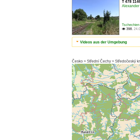
T 478 1146
Alexander 
Tschechien 
398.
24.

Videos aus der Umgebung
Česko > Střední Čechy > Středočeský k