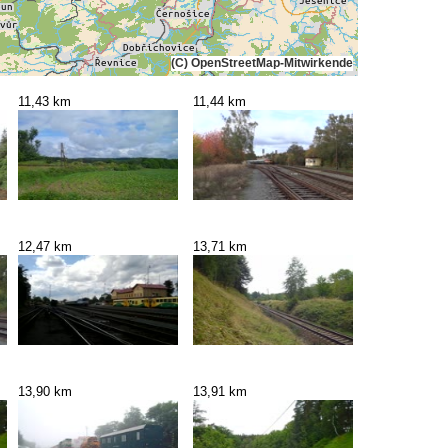
(C) OpenStreetMap-Mitwirkende
11,43 km
11,44 km
12,47 km
13,71 km
13,90 km
13,91 km