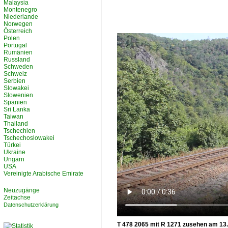
Malaysia
Montenegro
Niederlande
Norwegen
Österreich
Polen
Portugal
Rumänien
Russland
Schweden
Schweiz
Serbien
Slowakei
Slowenien
Spanien
Sri Lanka
Taiwan
Thailand
Tschechien
Tschechoslowakei
Türkei
Ukraine
Ungarn
USA
Vereinigte Arabische Emirate
Neuzugänge
Zeitachse
Datenschutzerklärung
T 478 2065 mit R 1271 zusehen am 13.