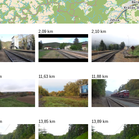
2,09 km
2,10 km
m
11,63 km
11,88 km
km
13,85 km
13,89 km