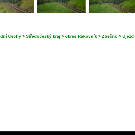
ední Čechy > Středočeský kraj > okres Rakovník > Zbečno > Újez