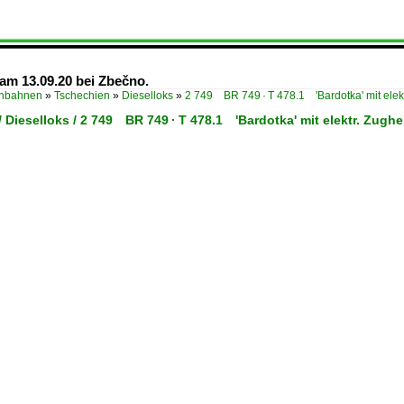
am 13.09.20 bei Zbečno.
enbahnen
»
Tschechien
»
Dieselloks
»
2 749 BR 749 · T 478.1 'Bardotka' mit elek
 Dieselloks / 2 749 BR 749 · T 478.1 'Bardotka' mit elektr. Zugh