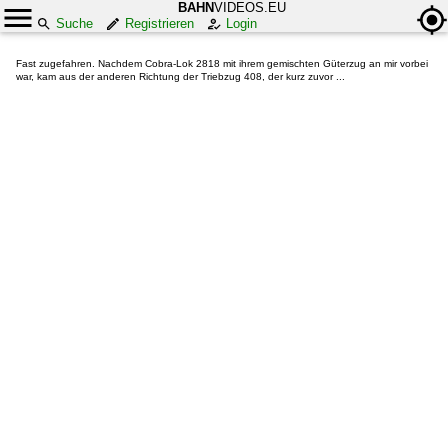
BAHN
VIDEOS.EU
Suche
Registrieren
Login
Fast zugefahren. Nachdem Cobra-Lok 2818 mit ihrem gemischten Güterzug an mir vorbei
war, kam aus der anderen Richtung der Triebzug 408, der kurz zuvor ...