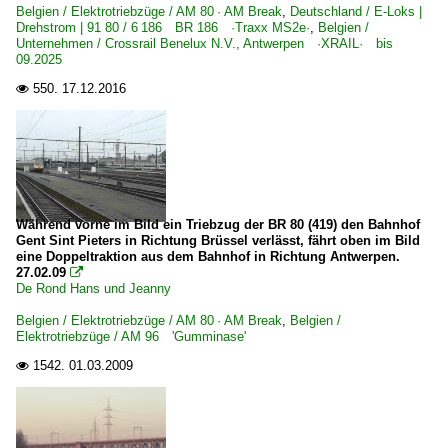
Belgien / Elektrotriebzüge / AM 80 · AM Break
,
Deutschland / E-Loks |
Drehstrom | 91 80 / 6 186 BR 186 ·Traxx MS2e·
,
Belgien /
Unternehmen / Crossrail Benelux N.V., Antwerpen ·XRAIL· bis
09.2025
550.
17.12.2016

Während vorne im Bild ein Triebzug der BR 80 (419) den Bahnhof
Gent Sint Pieters in Richtung Brüssel verlässt, fährt oben im Bild
eine Doppeltraktion aus dem Bahnhof in Richtung Antwerpen.
27.02.09

De Rond Hans und Jeanny
Belgien / Elektrotriebzüge / AM 80 · AM Break
,
Belgien /
Elektrotriebzüge / AM 96 'Gumminase'
1542.
01.03.2009
