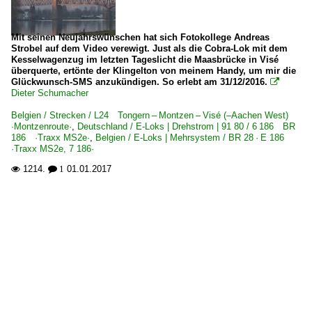
Mit seinen Neujahrswünschen hat sich Fotokollege Andreas
Strobel auf dem Video verewigt. Just als die Cobra-Lok mit dem
Kesselwagenzug im letzten Tageslicht die Maasbrücke in Visé
überquerte, ertönte der Klingelton von meinem Handy, um mir die
Glückwunsch-SMS anzukündigen. So erlebt am 31/12/2016.

Dieter Schumacher
Belgien / Strecken / L24 Tongern – Montzen – Visé (–Aachen West)
·Montzenroute·
,
Deutschland / E-Loks | Drehstrom | 91 80 / 6 186 BR
186 ·Traxx MS2e·
,
Belgien / E-Loks | Mehrsystem / BR 28 · E 186
·Traxx MS2e, 7 186·
1214.
01.01.2017

 1