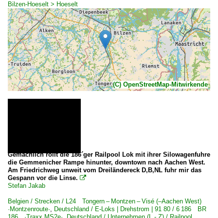
Bilzen-Hoeselt > Hoeselt
(C) OpenStreetMap-Mitwirkende
Gemächlich rollt die 186´ger Railpool Lok mit ihrer Silowagenfuhre
die Gemmenicher Rampe hinunter, downtown nach Aachen West.
Am Friedrichweg unweit vom Dreiländereck D,B,NL fuhr mir das
Gespann vor die Linse.

Stefan Jakab
Belgien / Strecken / L24 Tongern – Montzen – Visé (–Aachen West)
·Montzenroute·
,
Deutschland / E-Loks | Drehstrom | 91 80 / 6 186 BR
186 ·Traxx MS2e·
,
Deutschland / Unternehmen (L - Z) / Railpool