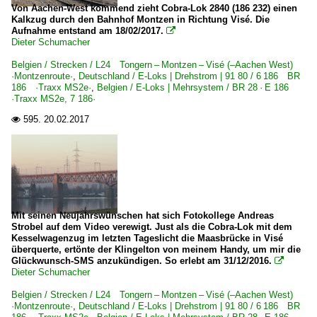
Von Aachen-West kommend zieht Cobra-Lok 2840 (186 232) einen
Kalkzug durch den Bahnhof Montzen in Richtung Visé. Die
Aufnahme entstand am 18/02/2017.

Dieter Schumacher
Belgien / Strecken / L24 Tongern – Montzen – Visé (–Aachen West)
·Montzenroute·
,
Deutschland / E-Loks | Drehstrom | 91 80 / 6 186 BR
186 ·Traxx MS2e·
,
Belgien / E-Loks | Mehrsystem / BR 28 · E 186
·Traxx MS2e, 7 186·
595.
20.02.2017

Mit seinen Neujahrswünschen hat sich Fotokollege Andreas
Strobel auf dem Video verewigt. Just als die Cobra-Lok mit dem
Kesselwagenzug im letzten Tageslicht die Maasbrücke in Visé
überquerte, ertönte der Klingelton von meinem Handy, um mir die
Glückwunsch-SMS anzukündigen. So erlebt am 31/12/2016.

Dieter Schumacher
Belgien / Strecken / L24 Tongern – Montzen – Visé (–Aachen West)
·Montzenroute·
,
Deutschland / E-Loks | Drehstrom | 91 80 / 6 186 BR