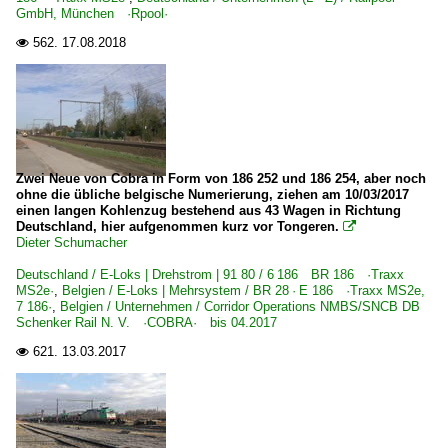
GmbH, München ·Rpool·
562.
17.08.2018

Zwei Neue von Cobra in Form von 186 252 und 186 254, aber noch
ohne die übliche belgische Numerierung, ziehen am 10/03/2017
einen langen Kohlenzug bestehend aus 43 Wagen in Richtung
Deutschland, hier aufgenommen kurz vor Tongeren.

Dieter Schumacher
Deutschland / E-Loks | Drehstrom | 91 80 / 6 186 BR 186 ·Traxx
MS2e·
,
Belgien / E-Loks | Mehrsystem / BR 28 · E 186 ·Traxx MS2e,
7 186·
,
Belgien / Unternehmen / Corridor Operations NMBS/SNCB DB
Schenker Rail N. V. ·COBRA· bis 04.2017
621.
13.03.2017
