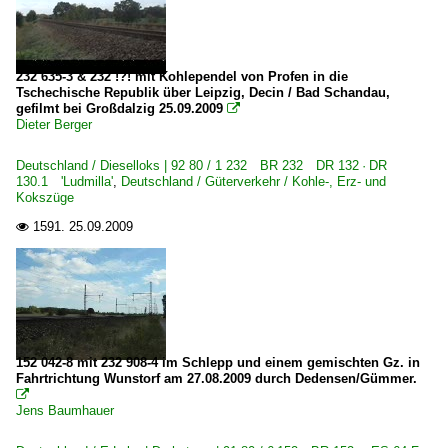
232 635-3 & 232 !?! mit Kohlependel von Profen in die
Tschechische Republik über Leipzig, Decin / Bad Schandau,
gefilmt bei Großdalzig 25.09.2009

Dieter Berger
Deutschland / Dieselloks | 92 80 / 1 232 BR 232 DR 132 · DR
130.1 'Ludmilla'
,
Deutschland / Güterverkehr / Kohle-, Erz- und
Kokszüge
1591.
25.09.2009

152 042-8 mit 232 908-4 im Schlepp und einem gemischten Gz. in
Fahrtrichtung Wunstorf am 27.08.2009 durch Dedensen/Gümmer.

Jens Baumhauer