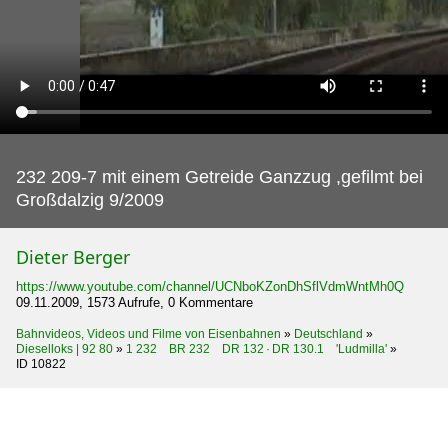
232 209-7 mit einem Getreide Ganzzug ,gefilmt bei
Großdalzig 9/2009
Dieter Berger
https://www.youtube.com/channel/UCNboKZonDhSflVdmWntMh0Q
09.11.2009, 1573 Aufrufe, 0 Kommentare
Bahnvideos, Videos und Filme von Eisenbahnen
»
Deutschland
»
Dieselloks | 92 80
»
1 232 BR 232 DR 132 · DR 130.1 'Ludmilla'
»
ID 10822