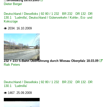
...Großdalzig 26.09.2009

Dieter Berger
Deutschland / Dieselloks | 92 80 / 1 232 BR 232 DR 132 · DR
130.1 'Ludmilla'
,
Deutschland / Güterverkehr / Kohle-, Erz- und
Kokszüge
2034.
16.10.2009

232 + 233 S-Bahn Überführung durch Wiesau Oberpfalz 18.03.09

Raik Peters
Deutschland / Dieselloks | 92 80 / 1 232 BR 232 DR 132 · DR
130.1 'Ludmilla'
1467.
25.09.2009
