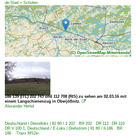
de-Stad > Schulen
(C) OpenStreetMap-Mitwirkende
186 139 (ITL) 202 743 und 112 708 (RIS) zu sehen am 02.03.16 mit
einem Langschienenzug in Oberjößnitz.

Alexander Hertel
Deutschland / Dieselloks | 92 80 / 1 202 BR 202 DR 112 · DR 110
DR V 100.1
,
Deutschland / E-Loks | Drehstrom | 91 80 / 6 186 BR
186 ·Traxx MS2e·