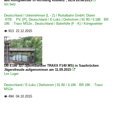
aus Königswinter in Richtung Koblenz , DEN 20.06.2015

tim belz
Deutschland / Unternehmen (L - Z) / Rurtalbahn GmbH, Düren
·RTB· PV, [P]
,
Deutschland / E-Loks | Drehstrom | 91 80 / 6 186 BR
186 ·Traxx MS2e·
,
Deutschland / Bahnhöfe (F - K) / Königswinter
913.
22.12.2015

DB E186 327-3(Bombardier TRAXX F140 MS) in Saarbrücken
Jägersfreude aufgenommen am 11.09.2015

Lex Luger
Deutschland / E-Loks | Drehstrom | 91 80 / 6 186 BR 186 ·Traxx
MS2e·
494.
04.10.2015
