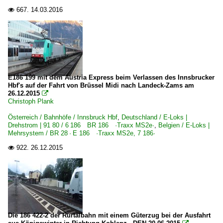
667.
14.03.2016

E186 199 mit dem Austria Express beim Verlassen des Innsbrucker
Hbf's auf der Fahrt von Brüssel Midi nach Landeck-Zams am
26.12.2015

Christoph Plank
Österreich / Bahnhöfe / Innsbruck Hbf
,
Deutschland / E-Loks |
Drehstrom | 91 80 / 6 186 BR 186 ·Traxx MS2e·
,
Belgien / E-Loks |
Mehrsystem / BR 28 · E 186 ·Traxx MS2e, 7 186·
922.
26.12.2015

Die 186 422-2 der Rurtalbahn mit einem Güterzug bei der Ausfahrt