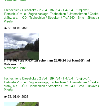
RailAdventure GmbH, München ·RADVE·
Railsystems RP GmbH, Gotha ·RPRS·
Tschechien / Dieselloks / 2 754 BR 754 · T 478.4 'Brejlovci',
'Petrushka' m. el. Zugheizanlage
,
Tschechien / Unternehmen / České
RBH Logistics GmbH, Gladbeck
dráhy, a.s. ·ČD·
,
Tschechien / Strecken / Trať 240 Brno – Jihlava (–
Plzeň)
Starkenberger Baustoffwerke GmbH ·SBW·STARK·
66.
01.04.2026

Stock - Transport - e. K., Inh. Michael Stock, Bodenheim
SWT STAHLWERK Thüringen GmbH, Unterwellenborn
Triangula Logistik GmbH ·TRG·
TX Logistik AG, Troisdorf ·TXL·
Wedler Franz Logistik GmbH & Co. KG, Potsdam ·WFL·
T 478 4077 als R 634 zu sehen am 28.09.24 bei Náměšť nad
Oslavou.

Alexander Hertel
Werksbahnen
Wismut-Werkbahnen (alle Strecken)
Tschechien / Dieselloks / 2 754 BR 754 · T 478.4 'Brejlovci',
'Petrushka' m. el. Zugheizanlage
,
Tschechien / Unternehmen / České
dráhy, a.s. ·ČD·
,
Tschechien / Strecken / Trať 240 Brno – Jihlava (–
Frankreich
Plzeň)
72.
01.04.2026

E-Loks | Mehrsystem