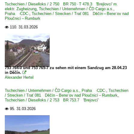
E-Loks
Tschechien / Dieselloks / 2 750 BR 750 · T 478.3 'Brejlovci' m.
elektr. Zugheizung
,
Tschechien / Unternehmen / ČD Cargo a.s.,
BR 5 170 ·Vectron DC·
Praha ·CDC·
,
Tschechien / Strecken / Trať 081 Děčín – Bene¨ov nad
Ploučnicí – Rumburk
Unternehmen
110.
31.03.2026

Polskie Koleje Państwowe S.A. ·PKP·
Schweden
Dampfloks
753 764-0 und 753 765-7 zu sehen mit einem Sandzug am 28.04.23
in Děčín.

~ Sonstige
Alexander Hertel
Schweiz
Tschechien / Unternehmen / ČD Cargo a.s., Praha ·CDC·
,
Tschechien
/ Strecken / Trať 081 Děčín – Bene¨ov nad Ploučnicí – Rumburk
,
Tschechien / Dieselloks / 2 753 BR 753.7 'Brejovci'
E-Loks | 91 85
95.
31.03.2026

4 421 Re 421 Re 4/4 II CH+D ·SBB·
4 482 Re 482 ·SBB· Traxx AC1/2