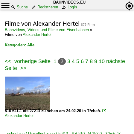
BAHN
VIDEOS.EU
Suche
Registrieren
Login
Filme von Alexander Hertel
879 Filme
Bahnvideos, Videos und Filme von Eisenbahnen
»
Filme von
Alexander Hertel
Kategorien: Alle
×
<<
vorherige Seite
1
2
3
4
5
6
7
8
9
10
nächste
Alle Kategorien
Seite
>>
Belgien
Dieselloks
BR 76 ·Traxx DE·
810 641-1 als 27213 zu sehen am 24.02.26 in Třebeň.

Deutschland
Alexander Hertel
Bahndienstfahrzeuge | Triebfahrzeuge
Tschechien / Dieseltriebzüge / 5 810 BR 810 · M 152.0 'Chcípák',