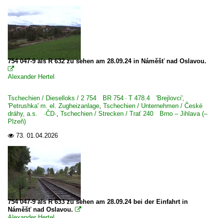
DeltaRail GmbH, Frankfurt (Oder) ·DELTA·
Deutsche Gleis- und Tiefbau GmbH ·DGT·
EfW-Verkehrsgesellschaft mbH, Frechen
Eisenbahngesellschaft Potsdam ·EGP·
754 047-9 als R 632 zu sehen am 28.09.24 in Náměšť nad Oslavou.
Erfurter Bahnservice Gesellschaft mbH ·EBS·

Alexander Hertel
Flex Bahndienstleistungen GmbH, Leipzig
Havelländische Eisenbahn AG ·HVLE·
Tschechien / Dieselloks / 2 754 BR 754 · T 478.4 'Brejlovci',
'Petrushka' m. el. Zugheizanlage
,
Tschechien / Unternehmen / České
Internationale Gesellschaft für Eisenbahnverkehr, Hersbr
dráhy, a.s. ·ČD·
,
Tschechien / Strecken / Trať 240 Brno – Jihlava (–
Plzeň)
Unternehmen (L - Z)
73.
01.04.2026

Leipziger Eisenbahnverkehrsgesellschaft mbH ·LEG·
Mitteldeutsche Eisenbahn GmbH, Schkopau ·MEG·
Muldental-Eisenbahnverkehrsgesellschaft mbH, Zwicka
Neckar-Schwarzwald-Alb Eisenbahnverkehrsgesellschaft
754 047-9 als R 633 zu sehen am 28.09.24 bei der Einfahrt in
PRESS Eisenbahn-Bau- und Betriebsgesellschaft Pressnit
Náměšť nad Oslavou.

Alexander Hertel