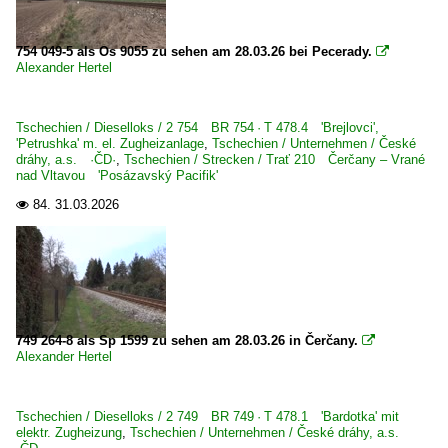
Slowakei
754 049-5 als Os 9055 zu sehen am 28.03.26 bei Pecerady.

Dieselloks
Alexander Hertel
1 751 BR 751 · T 478.1 'Bardotka'
BR 781 · T 679.1 'Sergej'
Tschechien / Dieselloks / 2 754 BR 754 · T 478.4 'Brejlovci',
'Petrushka' m. el. Zugheizanlage
,
Tschechien / Unternehmen / České
dráhy, a.s. ·ČD·
,
Tschechien / Strecken / Trať 210 Čerčany – Vrané
E-Loks | Gleichstrom
nad Vltavou 'Posázavský Pacifik'
7 131 BR 131 Doppellok
84.
31.03.2026

Tschechien
Dampfloks
BR 354.1 · kkStB 629
749 264-8 als Sp 1599 zu sehen am 28.03.26 in Čerčany.

BR 423.0 'Velký Býček'
Alexander Hertel
BR 434.2 · kkStB 170 Umbau 434.0
BR 464.2 'Rosnička'
Tschechien / Dieselloks / 2 749 BR 749 · T 478.1 'Bardotka' mit
elektr. Zugheizung
,
Tschechien / Unternehmen / České dráhy, a.s.
BR 475.1 'Slechtična' ('Gräfin')