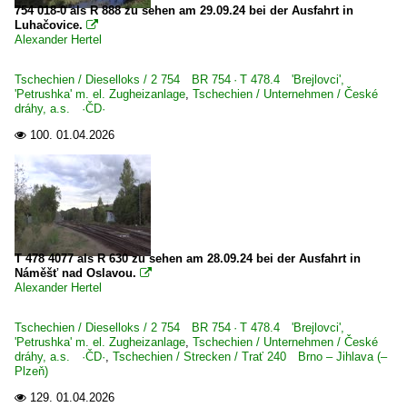
754 018-0 als R 888 zu sehen am 29.09.24 bei der Ausfahrt in
Schmalspurbahnen
Luhačovice.

Alexander Hertel
Museumsbahn Schönheide
Tschechien / Dieselloks / 2 754 BR 754 · T 478.4 'Brejlovci',
Strecken | KBS 500-599
'Petrushka' m. el. Zugheizanlage
,
Tschechien / Unternehmen / České
dráhy, a.s. ·ČD·
536 Annaberg-Buchholz – Schwarzenberg ·Erzgebirgisc
100.
01.04.2026

555 Gera – Triptis – Weida – Saalfeld
Unternehmen (A - K)
Altmark-Rail GmbH, Oebisfelde-Weferlingen ·AMR·
BBL Logistik GmbH, Hannover
T 478 4077 als R 630 zu sehen am 28.09.24 bei der Ausfahrt in
Captrain - Hörseltalbahn GmbH, Eisenach ·HTB·
Náměšť nad Oslavou.

Alexander Hertel
Captrain Deutschland GmbH ·CTD· ab 01.2010
Cargo Logistik Rail-Service ·CLR·
Tschechien / Dieselloks / 2 754 BR 754 · T 478.4 'Brejlovci',
'Petrushka' m. el. Zugheizanlage
,
Tschechien / Unternehmen / České
Centralbahn GmbH, Mönchengladbach ·CBB·
dráhy, a.s. ·ČD·
,
Tschechien / Strecken / Trať 240 Brno – Jihlava (–
Plzeň)
CTHS Container Terminal Halle Saale
129.
01.04.2026

DB RegioNetz - Westfrankenbahn ·WFB·