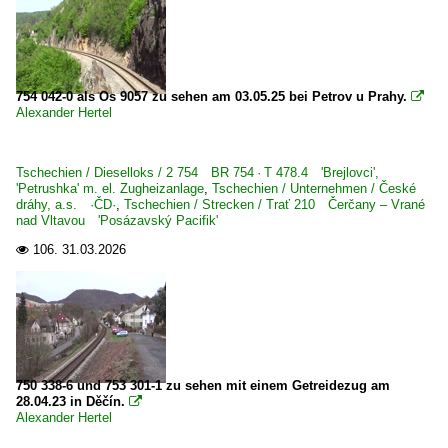
BB 37000 · 37500 ·Prima 3-System·
Elektrotriebzüge | HGV
TGV Duplex Rame 201-291
754 042-0 als Os 9057 zu sehen am 03.05.25 bei Petrov u Prahy.

Alexander Hertel
Österreich
Tschechien / Dieselloks / 2 754 BR 754 · T 478.4 'Brejlovci',
E-Loks
'Petrushka' m. el. Zugheizanlage
,
Tschechien / Unternehmen / České
dráhy, a.s. ·ČD·
,
Tschechien / Strecken / Trať 210 Čerčany – Vrané
BR 1016 ·ES 64 U2· Taurus
nad Vltavou 'Posázavský Pacifik'
BR 1042
106.
31.03.2026

BR 1142
Polen
Dieselloks
750 338-6 und 753 301-1 zu sehen mit einem Getreidezug am
28.04.23 in Děčín.

BR 232 3 640 Private
Alexander Hertel