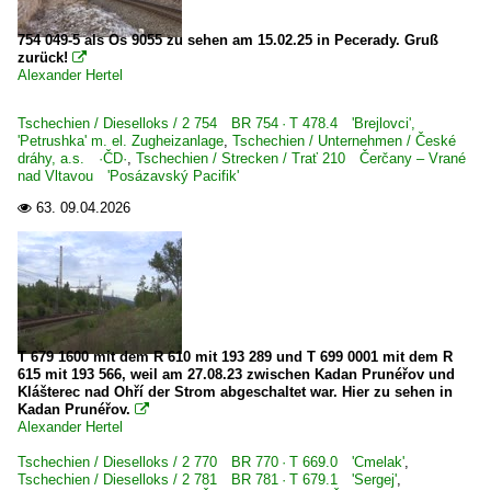
BR 41 DR 41.1 ·Reko-Lok·
BR 42 ·Kriegslok·
754 049-5 als Os 9055 zu sehen am 15.02.25 in Pecerady. Gruß
zurück!

BR 44 DB 044 · DR 44.0-2
Alexander Hertel
BR 50 DB 050-053 ·DB-Umbau·
Tschechien / Dieselloks / 2 754 BR 754 · T 478.4 'Brejlovci',
BR 50 DR 50.35-37 ·DR-Rekolok·
'Petrushka' m. el. Zugheizanlage
,
Tschechien / Unternehmen / České
dráhy, a.s. ·ČD·
,
Tschechien / Strecken / Trať 210 Čerčany – Vrané
BR 52 DR 52.1-7/52.9 ·Kriegslok·
nad Vltavou 'Posázavský Pacifik'
BR 52.8 DR 52.8 ·DR-Rekolok·
63.
09.04.2026

BR 58.2-21 bad. sächs. württ. preuß. G 12
BR 86 DB 086 · DR 86.1
BR 95.0 DR 95.0/1 preuß. T20
Dampfloks | Schmalspur
T 679 1600 mit dem R 610 mit 193 289 und T 699 0001 mit dem R
615 mit 193 566, weil am 27.08.23 zwischen Kadan Prunéřov und
BR 99.750-752 · 7501-7528 sächs. IK Nr 1-54
Klášterec nad Ohří der Strom abgeschaltet war. Hier zu sehen in
Kadan Prunéřov.

Alexander Hertel
Dieselloks | 92 80
Tschechien / Dieselloks / 2 770 BR 770 · T 669.0 'Cmelak'
,
0 232 BR 232 · DR 132 Adtranzumbaukonzept 'Ludmill
Tschechien / Dieselloks / 2 781 BR 781 · T 679.1 'Sergej'
,