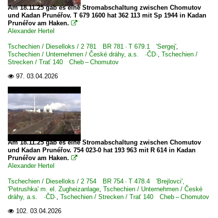
1 232 BR 232 DR 132 · DR 130.1 'Ludmilla'
Am 18.11.25 gab es eine Stromabschaltung zwischen Chomutov
und Kadan Prunéřov. T 679 1600 hat 362 113 mit Sp 1944 in Kadan
1 232 BR 232 DR 132 · DR 130.1 Lokportraits 'Ludmill
Prunéřov am Haken.

1 232 BR 232 DR 132 · DR 130.1 Private 'Ludmilla'
Alexander Hertel
1 233 BR 233 Umbau DB 232 'Ludmilla'
Tschechien / Dieselloks / 2 781 BR 781 · T 679.1 'Sergej'
,
Tschechien / Unternehmen / České dráhy, a.s. ·ČD·
,
Tschechien /
1 241 BR 241 Umbau BR 232 Private
Strecken / Trať 140 Cheb – Chomutov
1 246 BR 246 ·Traxx DE·
97.
03.04.2026

1 250 BR 250 ·DE-AC33C· 'Tiger'
1 264 BR 264 ·Maxima 40 CC·
1 266 BR 266.4 · BR 247 ·JT42CWRM·
1 285 BR 285 ·Traxx DE·
Am 18.11.25 gab es eine Stromabschaltung zwischen Chomutov
und Kadan Prunéřov. 754 023-0 hat 193 963 mit R 614 in Kadan
Dieselloks | bis 100 km/h | 98 80
Prunéřov am Haken.

Alexander Hertel
3 107 DR 107 DR V 75 ex CKD T435.0, T458.1
Tschechien / Dieselloks / 2 754 BR 754 · T 478.4 'Brejlovci',
3 291 BR 291 DB V 90 P
'Petrushka' m. el. Zugheizanlage
,
Tschechien / Unternehmen / České
dráhy, a.s. ·ČD·
,
Tschechien / Strecken / Trať 140 Cheb – Chomutov
3 295 BR 295 funkferngesteuerte BR 291 ·MaK V 90·
102.
03.04.2026

3 345 · 3 346 BR 345 · BR 346 DR 105 · DR 106 DR V 60