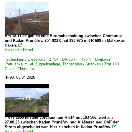
3 363 BR 363 ·DB V 60· remot. DB 261
Dieseltriebzüge | 95 80
0 628 BR 628 · 928 · BR 629
Am 18.11.25 gab es eine Stromabschaltung zwischen Chomutov
0 642 BR 642 ·Desiro· Private
und Kadan Prunéřov. 754 023-0 hat 193 975 mit R 609 in Málkov am
Haken.

0 643 BR 643 ·Talent· Private
Alexander Hertel
0 650 BR 650 ·RS1· Private
Tschechien / Dieselloks / 2 754 BR 754 · T 478.4 'Brejlovci',
'Petrushka' m. el. Zugheizanlage
,
Tschechien / Strecken / Trať 140
0 654 BR 654 ·RegioSprinter·
Cheb – Chomutov
90.
03.04.2026

Dieseltriebzüge | bis 1970 und Altbautriebzüge
DB VT 98 · BR 796/996 · BR 798/998 Uerdinger Schienenb
DR VT 18.16 · DR 175.0 SVT Bauart Görlitz
DR VT 2.09 · DR 171 · DR 172 · BR 771 · BR 772 'Ferkeltaxe
DRG SVT 137 · DR 183 · DR VT 04.1 Schnelltriebwagen
T 679 1600 leistete Vorspann am R 614 mit 193 566, weil am
27.08.23 zwischen Kadan Prunéřov und Klášterec nad Ohří der
Strom abgeschaltet war. Hier zu sehen in Kadan Prunéřov.

E-Loks | Altbau
Alexander Hertel