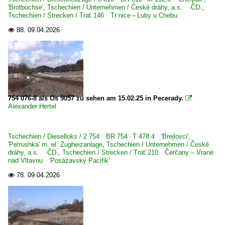
1 203 BR 203.3 Umbau DR V 100.1
'Brotbüchse'
,
Tschechien / Unternehmen / České dráhy, a.s. ·ČD·
,
Tschechien / Strecken / Trať 146 Tr¨nice – Luby u Chebu
Bahnhöfe (A - E)
88.
09.04.2026

Dresden Hbf ·DH·
Bahntechnische Anlagen und Kunstbauten
Göltzschtalbrücke
754 076-8 als Os 9057 zu sehen am 15.02.25 in Pecerady.

Dampfloks
Alexander Hertel
BR 01 DB 001 · DR 01.20 ·DRG-Einheitslok·
Tschechien / Dieselloks / 2 754 BR 754 · T 478.4 'Brejlovci',
BR 01.10 Öl DB 012 ·DB-Umbau·
'Petrushka' m. el. Zugheizanlage
,
Tschechien / Unternehmen / České
BR 01.5 DR 01.15 ·DR-Rekolok·
dráhy, a.s. ·ČD·
,
Tschechien / Strecken / Trať 210 Čerčany – Vrané
nad Vltavou 'Posázavský Pacifik'
BR 03 DB 003 · DR 03.2
78.
09.04.2026

BR 18.2 · 02 0201 ·DR-Reko-Schnellfahrlok·
BR 23.10 · DR 35.10
BR 38 DB 038 · DR 38.10-40 preuß. P8