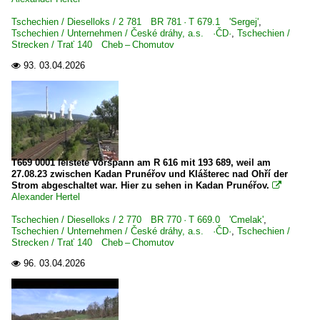
E 18 BR 118 · DR 218
Tschechien / Dieselloks / 2 781 BR 781 · T 679.1 'Sergej'
,
Tschechien / Unternehmen / České dráhy, a.s. ·ČD·
,
Tschechien /
E 44 BR 144 · DR 244
Strecken / Trať 140 Cheb – Chomutov
E 77 BR 177 bay. EG3 · preuß. EG 701–25
93.
03.04.2026

E 94 BR 194 · DR 254
E-Loks | Drehstrom | 91 80
6 101 BR 101
6 101 BR 101 Werbeloks
T669 0001 leistete Vorspann am R 616 mit 193 689, weil am
27.08.23 zwischen Kadan Prunéřov und Klášterec nad Ohří der
6 145 BR 145 ·Traxx AC·
Strom abgeschaltet war. Hier zu sehen in Kadan Prunéřov.

6 145 BR 145 ·Traxx AC· Private
Alexander Hertel
6 152 BR 152 ·ES 64 F·
Tschechien / Dieselloks / 2 770 BR 770 · T 669.0 'Cmelak'
,
Tschechien / Unternehmen / České dráhy, a.s. ·ČD·
,
Tschechien /
6 152 BR 152 ·ES 64 F· Werbeloks
Strecken / Trať 140 Cheb – Chomutov
6 182 BR 182 ·ES 64 U2· Private
96.
03.04.2026

6 185 BR 185 ·Traxx AC1/2·
6 185 BR 185 ·Traxx AC1/2· Private